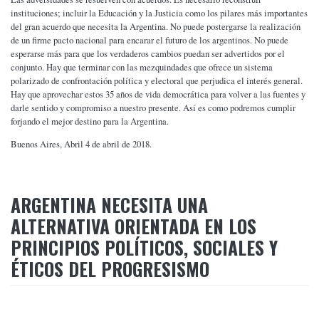
instituciones; incluir la Educación y la Justicia como los pilares más importantes
del gran acuerdo que necesita la Argentina. No puede postergarse la realización
de un firme pacto nacional para encarar el futuro de los argentinos. No puede
esperarse más para que los verdaderos cambios puedan ser advertidos por el
conjunto. Hay que terminar con las mezquindades que ofrece un sistema
polarizado de confrontación política y electoral que perjudica el interés general.
Hay que aprovechar estos 35 años de vida democrática para volver a las fuentes y
darle sentido y compromiso a nuestro presente. Así es como podremos cumplir
forjando el mejor destino para la Argentina.
Buenos Aires, Abril 4 de abril de 2018.
ARGENTINA NECESITA UNA
ALTERNATIVA ORIENTADA EN LOS
PRINCIPIOS POLÍTICOS, SOCIALES Y
ÉTICOS DEL PROGRESISMO