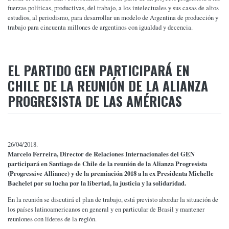
fuerzas políticas, productivas, del trabajo, a los intelectuales y sus casas de altos
estudios, al periodismo, para desarrollar un modelo de Argentina de producción y
trabajo para cincuenta millones de argentinos con igualdad y decencia.
EL PARTIDO GEN PARTICIPARÁ EN
CHILE DE LA REUNIÓN DE LA ALIANZA
PROGRESISTA DE LAS AMÉRICAS
26/04/2018.
M
arcelo Ferreira, Director de Relaciones Internacionales del GEN
participará en Santiago de Chile de la reunión de la Alianza Progresista
(Progressive Alliance) y de la premiación 2018 a la ex Presidenta Michelle
Bachelet por su lucha por la libertad, la justicia y la solidaridad.
En la reunión se discutirá el plan de trabajo, está previsto abordar la situación de
los países latinoamericanos en general y en particular de Brasil y mantener
reuniones con líderes de la región.