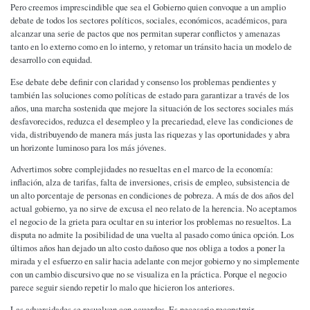
Pero creemos imprescindible que sea el Gobierno quien convoque a un amplio
debate de todos los sectores políticos, sociales, económicos, académicos, para
alcanzar una serie de pactos que nos permitan superar conflictos y amenazas
tanto en lo externo como en lo interno, y retomar un tránsito hacia un modelo de
desarrollo con equidad.
Ese debate debe definir con claridad y consenso los problemas pendientes y
también las soluciones como políticas de estado para garantizar a través de los
años, una marcha sostenida que mejore la situación de los sectores sociales más
desfavorecidos, reduzca el desempleo y la precariedad, eleve las condiciones de
vida, distribuyendo de manera más justa las riquezas y las oportunidades y abra
un horizonte luminoso para los más jóvenes.
Advertimos sobre complejidades no resueltas en el marco de la economía:
inflación, alza de tarifas, falta de inversiones, crisis de empleo, subsistencia de
un alto porcentaje de personas en condiciones de pobreza. A más de dos años del
actual gobierno, ya no sirve de excusa el neo relato de la herencia. No aceptamos
el negocio de la grieta para ocultar en su interior los problemas no resueltos. La
disputa no admite la posibilidad de una vuelta al pasado como única opción. Los
últimos años han dejado un alto costo dañoso que nos obliga a todos a poner la
mirada y el esfuerzo en salir hacia adelante con mejor gobierno y no simplemente
con un cambio discursivo que no se visualiza en la práctica. Porque el negocio
parece seguir siendo repetir lo malo que hicieron los anteriores.
Las adversidades se resuelven con acuerdos. Es necesario reconstruir