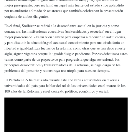
mejor presupuesto, pero reclamó un papel más fuerte del estado y fue aplaudido
por un auditorio colmado de asistentes que también celebraban la presentación
conjunta de ambos dirigentes.
En el final, Stolbizer se refirió a la desconfianza social en la justicia y como
contracara, las instituciones educativas (universidades y escuelas) en el lugar
mejor posicionado. «Es un buen camino para empezar a reconstruir instituciones,
y para discutir la educación,y el acceso al conocimiento para una ciudadanía en
libertad e igualdad. Las luchas de la reforma, como otras que se han dado en este
siglo, siguen vigentes porque la igualdad sigue pendiente. Por eso debatimos estos
temas como parte de un proyecto de país progresista que siga sosteniendo los
principios democráticos y transformadores de la reforma, se haga cargo de los
problemas del presente y reconstruya una utopía para nuestro tiempo».
El Partido GEN ha realizado durante este año varias actividades en diversas
universidades del país para hablar del rol de las universidades en el marco de los
100 años de la Reforma y en el contexto polìtico, econòmico y social.