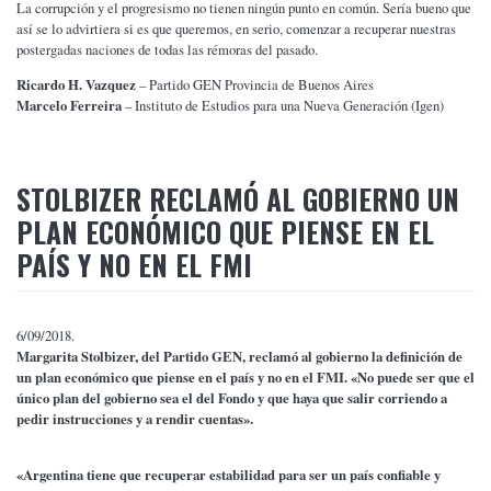
La corrupción y el progresismo no tienen ningún punto en común. Sería bueno que
así se lo advirtiera si es que queremos, en serio, comenzar a recuperar nuestras
postergadas naciones de todas las rémoras del pasado.
Ricardo H. Vazquez
– Partido GEN Provincia de Buenos Aires
Marcelo Ferreira
– Instituto de Estudios para una Nueva Generación (Igen)
STOLBIZER RECLAMÓ AL GOBIERNO UN
PLAN ECONÓMICO QUE PIENSE EN EL
PAÍS Y NO EN EL FMI
6/09/2018.
M
argarita Stolbizer, del Partido GEN, reclamó al gobierno la definición de
un plan económico que piense en el país y no en el FMI. «No puede ser que el
único plan del gobierno sea el del Fondo y que haya que salir corriendo a
pedir instrucciones y a rendir cuentas».
«Argentina tiene que recuperar estabilidad para ser un país confiable y