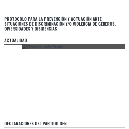
DE
ENTRADAS
Protocolo para la prevención y actuación ante situaciones
PROTOCOLO PARA LA PREVENCIÓN Y ACTUACIÓN ANTE
de discriminación y/o violencia de géneros, diversidades y
SITUACIONES DE DISCRIMINACIÓN Y/O VIOLENCIA DE GÉNEROS,
disidencias
DIVERSIDADES Y DISIDENCIAS
Encuentro Federal plantea la inclusión automática de
sectores de menores ingresos en el registro de subsidios de
ACTUALIDAD
tarifas
¡Es oficial! EL PARTIDO GEN INTEGRA JUNTOS POR EL
CAMBIO
DECLARACIONES DEL PARTIDO GEN