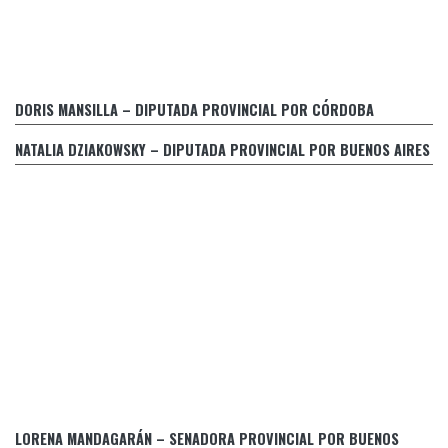
Declaración Partido GEN frente al juego de apuestas online
DORIS MANSILLA – DIPUTADA PROVINCIAL POR CÓRDOBA
NATALIA DZIAKOWSKY – DIPUTADA PROVINCIAL POR BUENOS AIRES
La Diputada Dziakowski pide audiencia al Poder Ejecutivo
Provincial por la falta de gas en escuelas
Ficha limpia: proyecto para inhabilitar las candidaturas de
LORENA MANDAGARÁN – SENADORA PROVINCIAL POR BUENOS