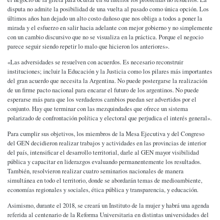
disputa no admite la posibilidad de una vuelta al pasado como única opción. Los
últimos años han dejado un alto costo dañoso que nos obliga a todos a poner la
mirada y el esfuerzo en salir hacia adelante con mejor gobierno y no simplemente
con un cambio discursivo que no se visualiza en la práctica. Porque el negocio
parece seguir siendo repetir lo malo que hicieron los anteriores».
«Las adversidades se resuelven con acuerdos. Es necesario reconstruir
instituciones; incluir la Educación y la Justicia como los pilares más importantes
del gran acuerdo que necesita la Argentina. No puede postergarse la realización
de un firme pacto nacional para encarar el futuro de los argentinos. No puede
esperarse más para que los verdaderos cambios puedan ser advertidos por el
conjunto. Hay que terminar con las mezquindades que ofrece un sistema
polarizado de confrontación política y electoral que perjudica el interés general».
Para cumplir sus objetivos, los miembros de la Mesa Ejecutiva y del Congreso
del GEN decidieron realizar trabajos y actividades en las provincias de interior
del país, intensificar el desarrollo territorial, darle al GEN mayor visibilidad
pública y capacitar en liderazgos evaluando permanentemente los resultados.
También, resolvieron realizar cuatro seminarios nacionales de manera
simultánea en todo el territorio, donde se abordarán temas de medioambiente,
economías regionales y sociales, ética pública y transparencia, y educación.
Asimismo, durante el 2018, se creará un Instituto de la mujer y habrá una agenda
referida al centenario de la Reforma Universitaria en distintas universidades del