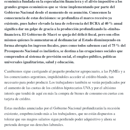
económica fundada en la especulación financiera y el alivio impositivo a los
grandes grupos económicos que se viene implementando por parte del
Gobierno Nacional desde el momento de su asunción. Conocemos la
consecuencia de estas decisiones: se profundiza el marco recesivo ya
existente, pues haber elevado la tasa de referencia del BCRA al 40 % anual
significa dar un golpe de gracia a la producción profundizando la «timba»
financiera. El Gobierno de Macri se queja del déficit fiscal, pero son ellos
mismos quienes lo aumentaron al desfinanciar al Estado disminuyendo en
forma abrupta los ingresos fiscales, pues como todos sabemos casi el 75 % del
Presupuesto Nacional es inelástico, se destina a las erogaciones sociales que
comprenden al sistema de previsión social, el empleo público, políticas
universales igualitaristas, salud y educación.
Cambiemos sigue castigando al pequeño productor agropecuario, a las PyMEs y a
los comerciantes argentinos, impidiéndoles acceder al crédito blando, tan
necesario para poder producir. Los trabajadores también se verán perjudicados por
el aumento de las cuotas de los créditos hipotecarios UVA y por el altísimo
interés que tendrá de aquí en más la compra de bienes de consumo en cuotas con
tarjeta de crédito.
Estas medidas anunciadas por el Gobierno Nacional profundizarán la recesión
existente, empobreciendo más a los trabajadores, que no están dispuestos a
tolerar que sus magros salarios sigan perdiendo poder adquisitivo y ahora se
pretenda derogar sus derechos laborales.