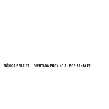
“Que el PIECAS no funcione es una decisión política”
MÓNICA PERALTA – DIPUTADA PROVINCIAL POR SANTA FE