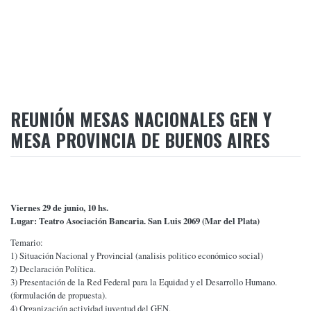
REUNIÓN MESAS NACIONALES GEN Y
MESA PROVINCIA DE BUENOS AIRES
Viernes 29 de junio, 10 hs.
Lugar: Teatro Asociación Bancaria. San Luis 2069 (Mar del Plata)
Temario:
1) Situación Nacional y Provincial (analisis politico económico social)
2) Declaración Política.
3) Presentación de la Red Federal para la Equidad y el Desarrollo Humano.
(formulación de propuesta).
4) Organización actividad juventud del GEN.