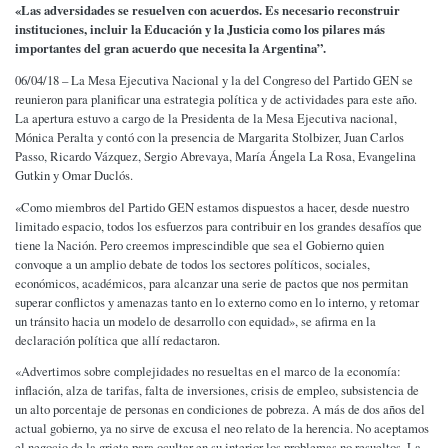
«
L
as adversidades se resuelven con acuerdos. Es necesario reconstruir
instituciones, incluir la Educación y la Justicia como los pilares más
importantes del gran acuerdo que necesita la Argentina”.
06/04/18 – La Mesa Ejecutiva Nacional y la del Congreso del Partido GEN se
reunieron para planificar una estrategia política y de actividades para este año.
La apertura estuvo a cargo de la Presidenta de la Mesa Ejecutiva nacional,
Mónica Peralta y contó con la presencia de Margarita Stolbizer, Juan Carlos
Passo, Ricardo Vázquez, Sergio Abrevaya, María Ángela La Rosa, Evangelina
Gutkin y Omar Duclós.
«Como miembros del Partido GEN estamos dispuestos a hacer, desde nuestro
limitado espacio, todos los esfuerzos para contribuir en los grandes desafíos que
tiene la Nación. Pero creemos imprescindible que sea el Gobierno quien
convoque a un amplio debate de todos los sectores políticos, sociales,
económicos, académicos, para alcanzar una serie de pactos que nos permitan
superar conflictos y amenazas tanto en lo externo como en lo interno, y retomar
un tránsito hacia un modelo de desarrollo con equidad», se afirma en la
declaración política que allí redactaron.
«Advertimos sobre complejidades no resueltas en el marco de la economía:
inflación, alza de tarifas, falta de inversiones, crisis de empleo, subsistencia de
un alto porcentaje de personas en condiciones de pobreza. A más de dos años del
actual gobierno, ya no sirve de excusa el neo relato de la herencia. No aceptamos
el negocio de la grieta para ocultar en su interior los problemas no resueltos. La