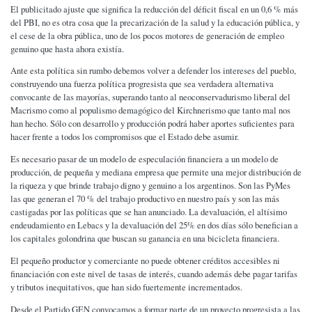
El publicitado ajuste que significa la reducción del déficit fiscal en un 0,6 % más
del PBI, no es otra cosa que la precarización de la salud y la educación pública, y
el cese de la obra pública, uno de los pocos motores de generación de empleo
genuino que hasta ahora existía.
Ante esta política sin rumbo debemos volver a defender los intereses del pueblo,
construyendo una fuerza política progresista que sea verdadera alternativa
convocante de las mayorías, superando tanto al neoconservadurismo liberal del
Macrismo como al populismo demagógico del Kirchnerismo que tanto mal nos
han hecho. Sólo con desarrollo y producción podrá haber aportes suficientes para
hacer frente a todos los compromisos que el Estado debe asumir.
Es necesario pasar de un modelo de especulación financiera a un modelo de
producción, de pequeña y mediana empresa que permite una mejor distribución de
la riqueza y que brinde trabajo digno y genuino a los argentinos. Son las PyMes
las que generan el 70 % del trabajo productivo en nuestro país y son las más
castigadas por las políticas que se han anunciado. La devaluación, el altísimo
endeudamiento en Lebacs y la devaluación del 25% en dos días sólo benefician a
los capitales golondrina que buscan su ganancia en una bicicleta financiera.
El pequeño productor y comerciante no puede obtener créditos accesibles ni
financiación con este nivel de tasas de interés, cuando además debe pagar tarifas
y tributos inequitativos, que han sido fuertemente incrementados.
Desde el Partido GEN convocamos a formar parte de un proyecto progresista a las