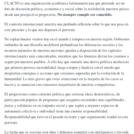
CLACSO es una organización académica latinoamericana que pretende ser un
foro de discusión política, económica y social sobre la realidad de nuestros países
No siempre cumple ese cometido.
desde una perspectiva progresista.
El contexto internacional amerita una profunda reflexión sobre lo que nos pasa en
este presente y lo que nos deparará el porvenir.
No soplan buenos vientos hoy en el mundo y tampoco en nuestra región. Gobiernos
imbuidos de una filosofía neoliberal profundizan las diferencias sociales y los
recursos naturales de nuestras naciones quedan a disposición de los capitales
internacionales más concentrados, mientras que las finanzas dictan los caminos a
seguir por nuestros pueblos. A ello hay que sumarle una deriva política neofacista
que primero provoca incredulidad, luego estupor y finaliza con el miedo que
despiertan consignas y acciones que creíamos superadas por la evolución de la
humanidad. Lo más graves que estas situaciones en la mayoría de los casos se
hacen y se anuncian con consensos mayoritario de nuestras compatriotas.
El progresismo como corriente política que sostiene ideas democráticas, de
participación popular, de programas que aseguren sociedades más equilibradas ,
justas y solidarias en su conjunto social y que aspira a mayores espacios de
autonomía colectiva e individual tiene una enorme responsabilidad.
Responsabilidad que tuvo en el pasado reciente y que seguramente tendrá en este
porvenir.
La lucha que se avecina será dura y debemos asumirla con inteligencia y elevada