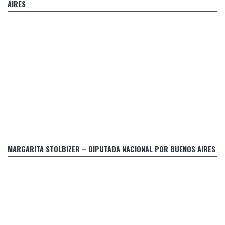
quienes tengan antecedentes penales
AIRES
STOLBIZER SOLICITA LA INTERPELACIÓN DE LA MINISTRA
VIZZOTTI
MARGARITA STOLBIZER – DIPUTADA NACIONAL POR BUENOS AIRES