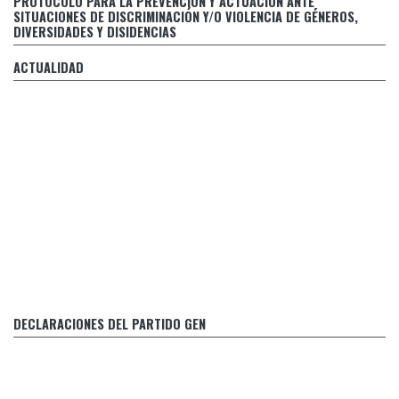
PROTOCOLO PARA LA PREVENCIÓN Y ACTUACIÓN ANTE
de discriminación y/o violencia de géneros, diversidades y
SITUACIONES DE DISCRIMINACIÓN Y/O VIOLENCIA DE GÉNEROS,
disidencias
DIVERSIDADES Y DISIDENCIAS
Respuesta de Margarita Stolbizer al falso relato de CFK
ACTUALIDAD
FRENTE A LA INCERTIDUMBRE Y LA ANGUSTIA SOCIAL, LA
O
POLITICA DEBE REACCIONAR
DECLARACIONES DEL PARTIDO GEN