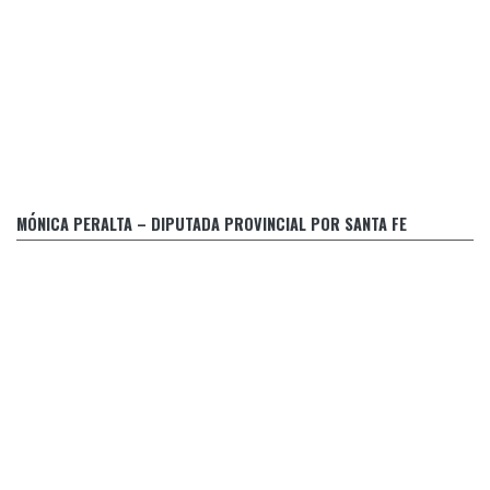
Evaluación de la Justicia Penal
MÓNICA PERALTA – DIPUTADA PROVINCIAL POR SANTA FE