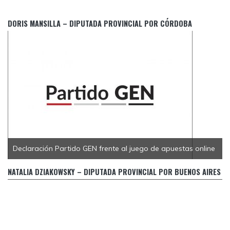
DORIS MANSILLA – DIPUTADA PROVINCIAL POR CÓRDOBA
Declaración Partido GEN frente al juego de apuestas online
El Gobierno bonaerense pretende desligarse del contralor
de una medida propia a sabiendas de su fracaso
NATALIA DZIAKOWSKY – DIPUTADA PROVINCIAL POR BUENOS AIRES