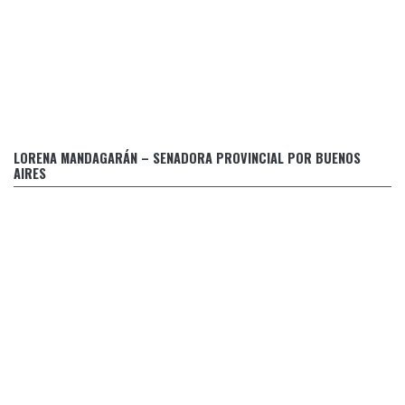
Retraso en el pago de prestaciones médicas a personas
LORENA MANDAGARÁN – SENADORA PROVINCIAL POR BUENOS
con discapacidad
AIRES