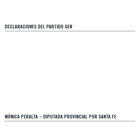
FRENTE A LA INCERTIDUMBRE Y LA ANGUSTIA SOCIAL, LA
O
POLITICA DEBE REACCIONAR
DECLARACIONES DEL PARTIDO GEN
Evaluación de la Justicia Penal
MÓNICA PERALTA – DIPUTADA PROVINCIAL POR SANTA FE