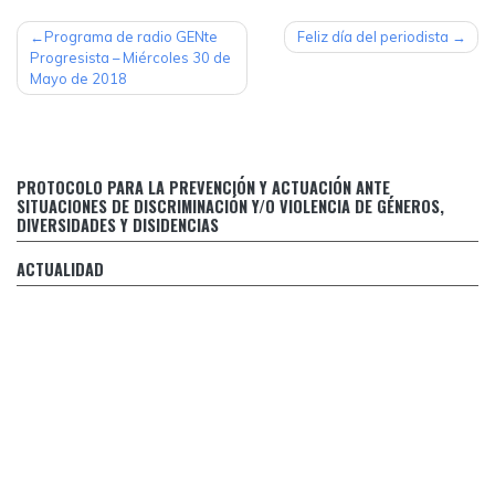
NAVEGACIÓN
Programa de radio GENte
Feliz día del periodista
Progresista – Miércoles 30 de
DE
Mayo de 2018
ENTRADAS
Protocolo para la prevención y actuación ante situaciones
PROTOCOLO PARA LA PREVENCIÓN Y ACTUACIÓN ANTE
de discriminación y/o violencia de géneros, diversidades y
SITUACIONES DE DISCRIMINACIÓN Y/O VIOLENCIA DE GÉNEROS,
disidencias
DIVERSIDADES Y DISIDENCIAS
Respuesta de Margarita Stolbizer al falso relato de CFK
ACTUALIDAD