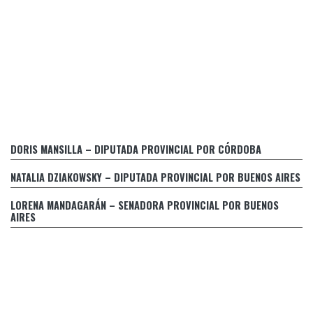
Declaración Partido GEN frente al juego de apuestas online
DORIS MANSILLA – DIPUTADA PROVINCIAL POR CÓRDOBA
El Gobierno bonaerense pretende desligarse del contralor
de una medida propia a sabiendas de su fracaso
NATALIA DZIAKOWSKY – DIPUTADA PROVINCIAL POR BUENOS AIRES
Retraso en el pago de prestaciones médicas a personas
LORENA MANDAGARÁN – SENADORA PROVINCIAL POR BUENOS
con discapacidad
AIRES