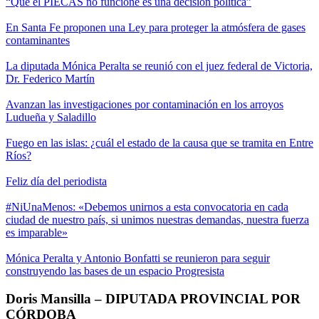
“Que el PIECAS no funcione es una decisión política”
En Santa Fe proponen una Ley para proteger la atmósfera de gases
contaminantes
La diputada Mónica Peralta se reunió con el juez federal de Victoria,
Dr. Federico Martín
Avanzan las investigaciones por contaminación en los arroyos
Ludueña y Saladillo
Fuego en las islas: ¿cuál el estado de la causa que se tramita en Entre
Ríos?
Feliz día del periodista
#NiUnaMenos: «Debemos unirnos a esta convocatoria en cada
ciudad de nuestro país, si unimos nuestras demandas, nuestra fuerza
es imparable»
Mónica Peralta y Antonio Bonfatti se reunieron para seguir
construyendo las bases de un espacio Progresista
Doris Mansilla – DIPUTADA PROVINCIAL POR
CÓRDOBA