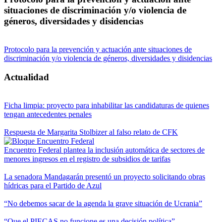
situaciones de discriminación y/o violencia de
géneros, diversidades y disidencias
Protocolo para la prevención y actuación ante situaciones de
discriminación y/o violencia de géneros, diversidades y disidencias
Actualidad
Ficha limpia: proyecto para inhabilitar las candidaturas de quienes
tengan antecedentes penales
Respuesta de Margarita Stolbizer al falso relato de CFK
Encuentro Federal plantea la inclusión automática de sectores de
menores ingresos en el registro de subsidios de tarifas
La senadora Mandagarán presentó un proyecto solicitando obras
hídricas para el Partido de Azul
“No debemos sacar de la agenda la grave situación de Ucrania”
“Que el PIECAS no funcione es una decisión política”