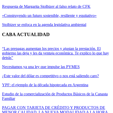
Respuesta de Margarita Stolbizer al falso relato de CFK
«Construyendo un futuro sostenible, resiliente y equitativo»
Stolbizer se enfoca en la agenda legislativa ambiental
CABA ACTUALIDAD
“Las prepagas aumentan los precios y ajustan la prestación. El
gobierno las deja y les da ventaja económica. Te explico lo que hay
detrás”
Necesitamos ya una ley que impulse las PYMES
¿Este valor del dólar es competitivo o nos está saliendo caro?
YPF: el ejemplo de la década hipotecada en Argentina
Estudio de la comercialización de Productos Básicos de la Canasta
Familiar
PAGAR CON TARJETA DE CRÉDITO Y PRODUCTOS DE
MENOR CALIDAD, LA NUEVA MODALIDAD A LA HORA