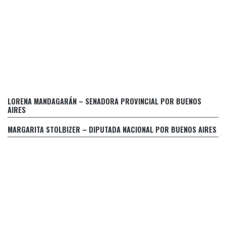
Retraso en el pago de prestaciones médicas a personas
LORENA MANDAGARÁN – SENADORA PROVINCIAL POR BUENOS
con discapacidad
AIRES
PIDEN LA INTERPELACIÓN DE LA SECRETARIA DE ENERGIA
Y EL INTERVENTOR DEL ENRE
MARGARITA STOLBIZER – DIPUTADA NACIONAL POR BUENOS AIRES