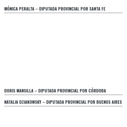
Evaluación de la Justicia Penal
MÓNICA PERALTA – DIPUTADA PROVINCIAL POR SANTA FE
Declaración Partido GEN frente al juego de apuestas online
DORIS MANSILLA – DIPUTADA PROVINCIAL POR CÓRDOBA
El Gobierno bonaerense pretende desligarse del contralor
de una medida propia a sabiendas de su fracaso
NATALIA DZIAKOWSKY – DIPUTADA PROVINCIAL POR BUENOS AIRES