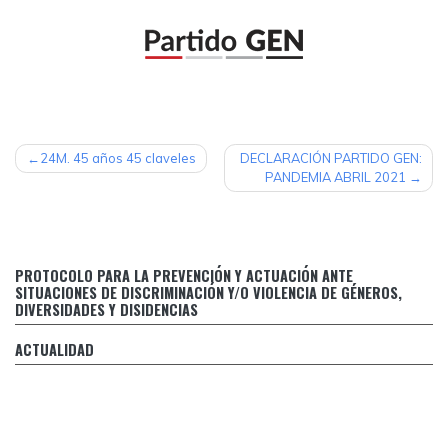
NAVEGACIÓN
24M. 45 años 45 claveles
DECLARACIÓN PARTIDO GEN:
PANDEMIA ABRIL 2021
DE
ENTRADAS
Protocolo para la prevención y actuación ante situaciones
PROTOCOLO PARA LA PREVENCIÓN Y ACTUACIÓN ANTE
de discriminación y/o violencia de géneros, diversidades y
SITUACIONES DE DISCRIMINACIÓN Y/O VIOLENCIA DE GÉNEROS,
disidencias
DIVERSIDADES Y DISIDENCIAS
Respuesta de Margarita Stolbizer al falso relato de CFK
ACTUALIDAD