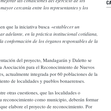
 mejorar las condiciones del ejercicio de los
C
económica. Te explico lo que hay detrás”
N
ayor cercanía entre los representantes y los
«establecer un
 en que la iniciativa busca
ar adelante, en la práctica institucional cotidiana,
la conformación de los órganos responsables de la
e la LEY
entación del proyecto, Mandagarán y Daletto se
e la Asociación para el Reconocimiento de Nuevos
s, actualmente integrada por 60 poblaciones de la
iento de localidades y pueblos bonaerenses.
tre otras cuestiones, que las localidades o
 su reconocimiento como municipio, deberán formar
ue elabore el proyecto de reconocimiento. Por