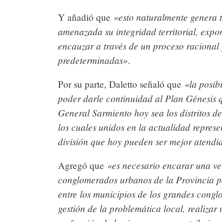
«esto naturalmente genera 
Y añadió que
amenazada su integridad territorial, expo
La senadora Mandagarán presentó un 
solicitando obras hídricas para el Part
encauzar a través de un proceso racional 
predeterminadas»
.
«la posib
Por su parte, Daletto señaló que
poder darle continuidad al Plan Génesis 
General Sarmiento hoy sea los distritos d
los cuales unidos en la actualidad represe
división que hoy pueden ser mejor atendi
«es necesario encarar una ve
Agregó que
conglomerados urbanos de la Provincia pa
Stolbizer se enfoca en la agenda legisl
entre los municipios de los grandes congl
ambiental
gestión de la problemática local, realizar