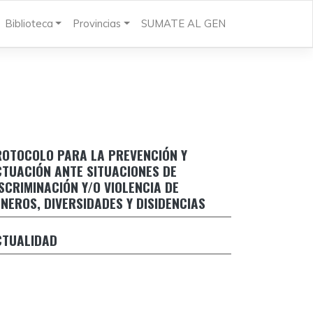
Biblioteca
Provincias
SUMATE AL GEN
ROTOCOLO PARA LA PREVENCIÓN Y
TUACIÓN ANTE SITUACIONES DE
rotocolo para la prevención y actuación ante
SCRIMINACIÓN Y/O VIOLENCIA DE
ituaciones de discriminación y/o violencia de
NEROS, DIVERSIDADES Y DISIDENCIAS
éneros, diversidades y disidencias
Encuentro Federa
espuesta de Margarita Stolbizer al falso relato
CTUALIDAD
automática de s
e CFK
el registro de su