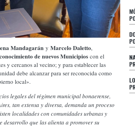
eunieron
MÓ
 un
Margarita Stolbizer junto a la Diputada Mónica
PO
Peralta en Rosario
E
DO
D
P
a
ena Mandagarán
Marcelo Daletto
y
,
garse del
La Diputada Dziakowski pide audiencia al Poder
E
conocimiento de nuevos Municipios
con el
NA
iendas de
Ejecutivo Provincial por la falta de gas en
c
PR
es y cercanos al vecino; y para establecer las
escuelas
s
munidad debe alcanzar para ser reconocida como
L
ierno local».
Presentan proyecto de Ley para el
R
PR
reconocimiento de nuevos Municipios
p
cíos legales del régimen municipal bonaerense,
ires, tan extensa y diversa, demanda un proceso
xisten localidades con comunidades urbanas y
e desarrollo que las alienta a promover su