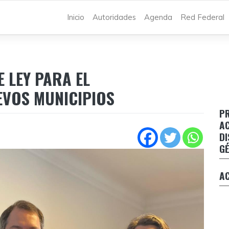
Inicio
Autoridades
Agenda
Red Federal
 LEY PARA EL
EVOS MUNICIPIOS
P
AC
P
DI
s
GÉ
g
Ficha limpia: proyecto para inhabilitar las
candidaturas de quienes tengan antecedentes
R
A
penales
d