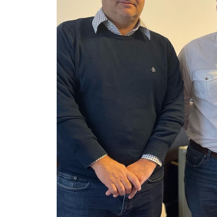
“Que el PIECAS no funcione es una deci
política”
Por un país federal y solidario: el GEN 
asistencia y recursos para Corrientes y
Humedales.