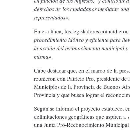
en función de los ingresos; y contribuir a
derechos de los ciudadanos mediante una m
representados».
En esa línea, los legisladores coincidieron
procedimiento idóneo y eficiente para llev
la acción del reconocimiento municipal y 
misma»
.
Pedimos URGENTE la Reglamentación d
Cabe destacar que, en el marco de la pres
para Celíacos
reunieron con Patricio Pro, presidente d
Municipios de la Provincia de Buenos Aire
Provincia y que busca lograr el reconocim
Según se informó el proyecto establece, en
delimitaciones geográficas que aspiren a
una Junta Pro-Reconocimiento Municipal q