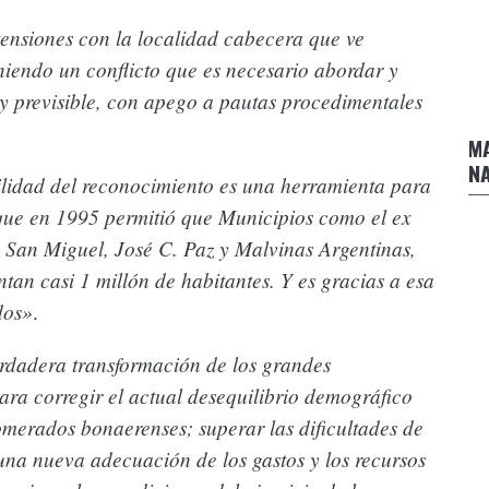
tensiones con la localidad cabecera que ve
niendo un conflicto que es necesario abordar y
proyecto
ido de Azul
y previsible, con apego a pautas procedimentales
MA
Margarita Stolbizer junto a la Diputada Mónica
P
NA
Peralta en Rosario
E
ilidad del reconocimiento es una herramienta para
que en 1995 permitió que Municipios como el ex
e San Miguel, José C. Paz y Malvinas Argentinas,
ntan casi 1 millón de habitantes. Y es gracias a esa
dos»
.
rdadera transformación de los grandes
ra corregir el actual desequilibrio demográfico
ativa
omerados bonaerenses; superar las dificultades de
“Las prepagas aumentan los precios y ajustan la
 una nueva adecuación de los gastos y los recursos
prestación. El gobierno las deja y les da ventaja