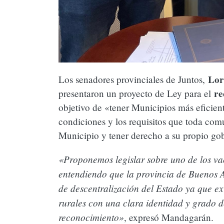
Mónica Peralta y Antonio Bonfatti se r
para seguir construyendo las bases de
espacio Progresista
Lor
Los senadores provinciales de Juntos,
El Gobierno bonaerense pretende desli
re
presentaron un proyecto de Ley para el
contralor de una medida propia a sab
objetivo de «tener Municipios más eficient
su fracaso
condiciones y los requisitos que toda co
Municipio y tener derecho a su propio gob
«Proponemos legislar sobre uno de los va
entendiendo que la provincia de Buenos A
de descentralización del Estado ya que e
rurales con una clara identidad y grado d
reconocimiento»
, expresó Mandagarán.