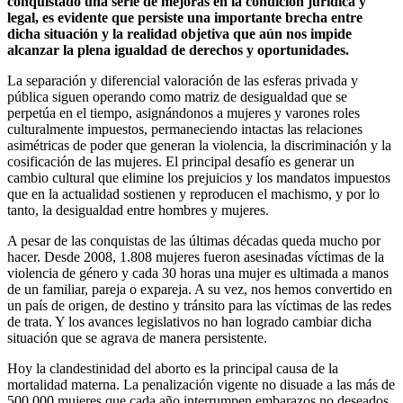
conquistado una serie de mejoras en la condición jurídica y
legal, es evidente que persiste una importante brecha entre
dicha situación y la realidad objetiva que aún nos impide
alcanzar la plena igualdad de derechos y oportunidades.
La separación y diferencial valoración de las esferas privada y
pública siguen operando como matriz de desigualdad que se
perpetúa en el tiempo, asignándonos a mujeres y varones roles
culturalmente impuestos, permaneciendo intactas las relaciones
asimétricas de poder que generan la violencia, la discriminación y la
cosificación de las mujeres. El principal desafío es generar un
cambio cultural que elimine los prejuicios y los mandatos impuestos
que en la actualidad sostienen y reproducen el machismo, y por lo
tanto, la desigualdad entre hombres y mujeres.
A pesar de las conquistas de las últimas décadas queda mucho por
hacer. Desde 2008, 1.808 mujeres fueron asesinadas víctimas de la
violencia de género y cada 30 horas una mujer es ultimada a manos
de un familiar, pareja o expareja. A su vez, nos hemos convertido en
un país de origen, de destino y tránsito para las víctimas de las redes
de trata. Y los avances legislativos no han logrado cambiar dicha
situación que se agrava de manera persistente.
Hoy la clandestinidad del aborto es la principal causa de la
mortalidad materna. La penalización vigente no disuade a las más de
500.000 mujeres que cada año interrumpen embarazos no deseados