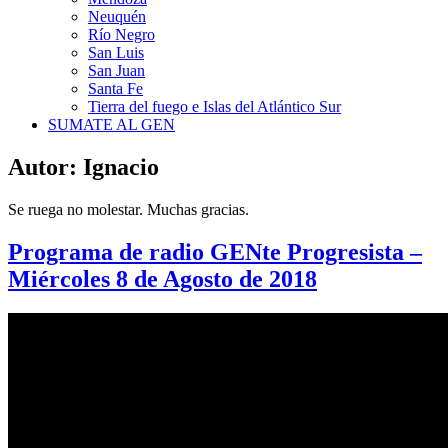
Neuquén
Río Negro
San Luis
San Juan
Santa Fe
Tierra del fuego e Islas del Atlántico Sur
SUMATE AL GEN
Autor:
Ignacio
Se ruega no molestar. Muchas gracias.
Programa de radio GENte Progresista –
Miércoles 8 de Agosto de 2018