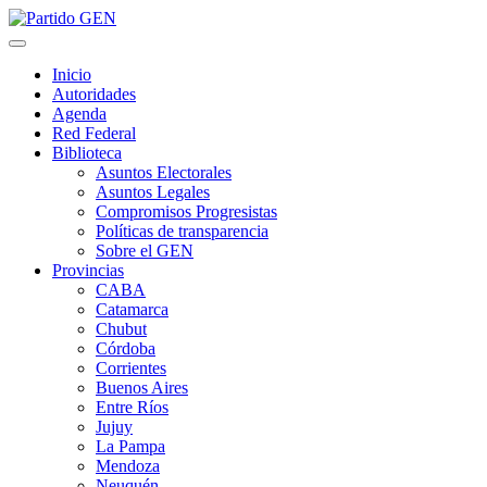
Saltar
al
contenido
Inicio
Autoridades
Agenda
Red Federal
Biblioteca
Asuntos Electorales
Asuntos Legales
Compromisos Progresistas
Políticas de transparencia
Sobre el GEN
Provincias
CABA
Catamarca
Chubut
Córdoba
Corrientes
Buenos Aires
Entre Ríos
Jujuy
La Pampa
Mendoza
Neuquén