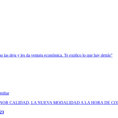
o las deja y les da ventaja económica. Te explico lo que hay detrás”
miliar
ENOR CALIDAD, LA NUEVA MODALIDAD A LA HORA DE C
23