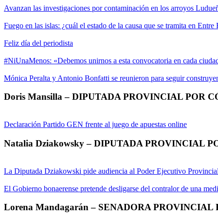
Avanzan las investigaciones por contaminación en los arroyos Ludueñ
Fuego en las islas: ¿cuál el estado de la causa que se tramita en Entre
Feliz día del periodista
#NiUnaMenos: «Debemos unirnos a esta convocatoria en cada ciudad d
Mónica Peralta y Antonio Bonfatti se reunieron para seguir construyen
Doris Mansilla – DIPUTADA PROVINCIAL POR
Declaración Partido GEN frente al juego de apuestas online
Natalia Dziakowsky – DIPUTADA PROVINCIAL 
La Diputada Dziakowski pide audiencia al Poder Ejecutivo Provincial 
El Gobierno bonaerense pretende desligarse del contralor de una medi
Lorena Mandagarán – SENADORA PROVINCIAL