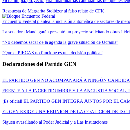
Ficha limpia: proyecto para inhabilitar las candidaturas de quienes te
Respuesta de Margarita Stolbizer al falso relato de CFK
Encuentro Federal plantea la inclusión automática de sectores de menor
La senadora Mandagarán presentó un proyecto solicitando obras hídric
“No debemos sacar de la agenda la grave situación de Ucrania”
“Que el PIECAS no funcione es una decisión política”
Declaraciones del Partido GEN
EL PARTIDO GEN NO ACOMPAÑARÁ A NINGÚN CANDID
FRENTE A LA INCERTIDUMBRE Y LA ANGUSTIA SOCIAL,
¡Es oficial! EL PARTIDO GEN INTEGRA JUNTOS POR EL C
EL GEN EXIGE UNA REUNIÓN DE LA COALICIÓN DE JXC
Siguen avasallando al Poder Judicial y a Las Instituciones