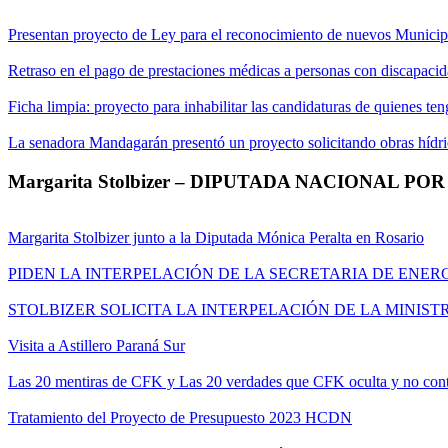
Presentan proyecto de Ley para el reconocimiento de nuevos Municip
Retraso en el pago de prestaciones médicas a personas con discapaci
Ficha limpia: proyecto para inhabilitar las candidaturas de quienes te
La senadora Mandagarán presentó un proyecto solicitando obras hídric
Margarita Stolbizer – DIPUTADA NACIONAL PO
Margarita Stolbizer junto a la Diputada Mónica Peralta en Rosario
PIDEN LA INTERPELACIÓN DE LA SECRETARIA DE ENER
STOLBIZER SOLICITA LA INTERPELACIÓN DE LA MINIST
Visita a Astillero Paraná Sur
Las 20 mentiras de CFK y Las 20 verdades que CFK oculta y no cont
Tratamiento del Proyecto de Presupuesto 2023 HCDN