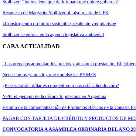
Stolbizer: “Juntos tiene que definir para qué quiere gobernar”
Respuesta de Margarita Stolbizer al falso relato de CFK
«Construyendo un futuro sostenible, resiliente y equitativo»
Stolbizer se enfoca en la agenda legislativa ambiental
CABA ACTUALIDAD
“Las prepagas aumentan los precios y ajustan la prestación. El gobiern
Necesitamos ya una ley que impulse las PYMES
¿Este valor del dólar es competitivo o nos está saliendo caro?
YPF: el ejemplo de la década hipotecada en Argentina
Estudio de la comercialización de Productos Básicos de la Canasta Fa
PAGAR CON TARJETA DE CRÉDITO Y PRODUCTOS DE M
CONVOCATORIA A ASAMBLEA ORDINARIA DEL AÑO 20