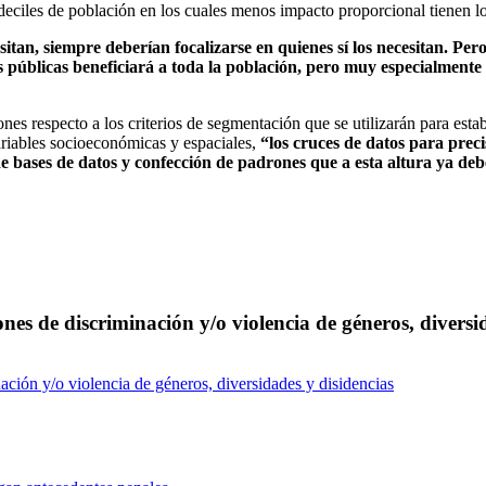
s deciles de población en los cuales menos impacto proporcional tienen lo
tan, siempre deberían focalizarse en quienes sí los necesitan. Pero
as públicas beneficiará a toda la población, pero muy especialmente
iones respecto a los criterios de segmentación que se utilizarán para es
variables socioeconómicas y espaciales,
“los cruces de datos para preci
de bases de datos y confección de padrones que a esta altura ya deb
nes de discriminación y/o violencia de géneros, diversi
ación y/o violencia de géneros, diversidades y disidencias