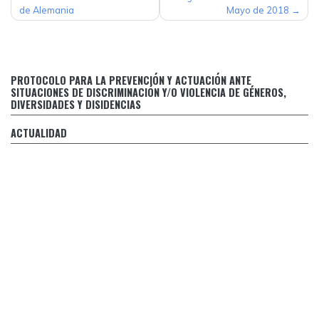
DE
de Alemania
Mayo de 2018
ENTRADAS
Protocolo para la prevención y actuación ante situaciones
PROTOCOLO PARA LA PREVENCIÓN Y ACTUACIÓN ANTE
de discriminación y/o violencia de géneros, diversidades y
SITUACIONES DE DISCRIMINACIÓN Y/O VIOLENCIA DE GÉNEROS,
disidencias
DIVERSIDADES Y DISIDENCIAS
Respuesta de Margarita Stolbizer al falso relato de CFK
ACTUALIDAD