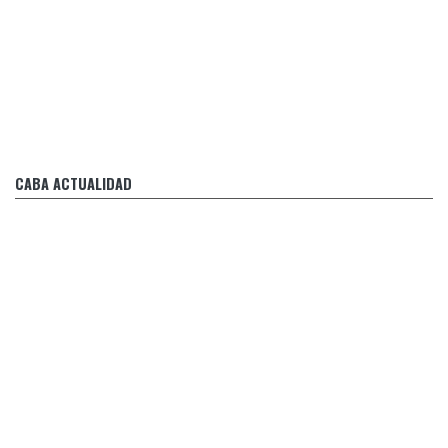
.
Necesitamos ya una ley que impulse las PYMES
CABA ACTUALIDAD