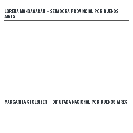
Retraso en el pago de prestaciones médicas a personas
LORENA MANDAGARÁN – SENADORA PROVINCIAL POR BUENOS
con discapacidad
AIRES
PIDEN LA INTERPELACIÓN DE LA SECRETARIA DE ENERGIA
Y EL INTERVENTOR DEL ENRE
MARGARITA STOLBIZER – DIPUTADA NACIONAL POR BUENOS AIRES