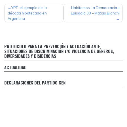
NAVEGACIÓN
YPF: el ejemplo de la
Habitemos La Democracia –
década hipotecada en
Episodio 09 – Matias Bianchi
DE
Argentina
ENTRADAS
Protocolo para la prevención y actuación ante situaciones
PROTOCOLO PARA LA PREVENCIÓN Y ACTUACIÓN ANTE
de discriminación y/o violencia de géneros, diversidades y
SITUACIONES DE DISCRIMINACIÓN Y/O VIOLENCIA DE GÉNEROS,
disidencias
DIVERSIDADES Y DISIDENCIAS
Respuesta de Margarita Stolbizer al falso relato de CFK
ACTUALIDAD
FRENTE A LA INCERTIDUMBRE Y LA ANGUSTIA SOCIAL, LA
O
POLITICA DEBE REACCIONAR
DECLARACIONES DEL PARTIDO GEN