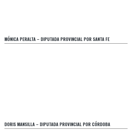
Evaluación de la Justicia Penal
MÓNICA PERALTA – DIPUTADA PROVINCIAL POR SANTA FE
Declaración Partido GEN frente al juego de apuestas online
DORIS MANSILLA – DIPUTADA PROVINCIAL POR CÓRDOBA
El Gobierno bonaerense pretende desligarse del contralor