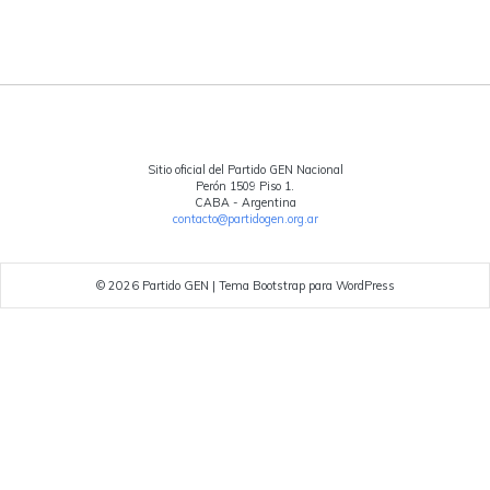
Sitio oficial del Partido GEN Nacional
Perón 1509 Piso 1.
CABA - Argentina
contacto@partidogen.org.ar
© 2026
Partido GEN
|
Tema Bootstrap para WordPress