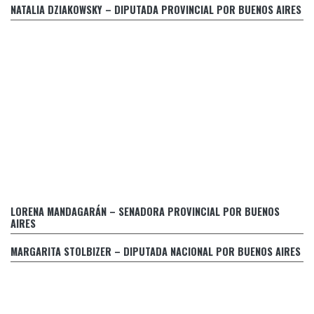
de una medida propia a sabiendas de su fracaso
NATALIA DZIAKOWSKY – DIPUTADA PROVINCIAL POR BUENOS AIRES
Retraso en el pago de prestaciones médicas a personas
LORENA MANDAGARÁN – SENADORA PROVINCIAL POR BUENOS
con discapacidad
AIRES
PIDEN LA INTERPELACIÓN DE LA SECRETARIA DE ENERGIA
Y EL INTERVENTOR DEL ENRE
MARGARITA STOLBIZER – DIPUTADA NACIONAL POR BUENOS AIRES