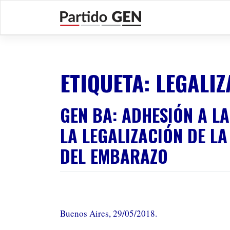
Saltar
al
contenido
ETIQUETA:
LEGALIZ
GEN BA: ADHESIÓN A L
LA LEGALIZACIÓN DE L
DEL EMBARAZO
“Que el PIECAS no funcione es una deci
política”
Buenos Aires, 29/05/2018.