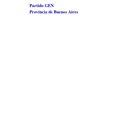
Partido GEN
Provincia de Buenos Aires
El Gobierno bonaerense pretende desli