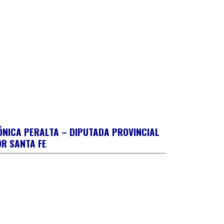
NICA PERALTA – DIPUTADA PROVINCIAL
“Que el PIECAS 
R SANTA FE
valuación de la Justicia Penal
política”