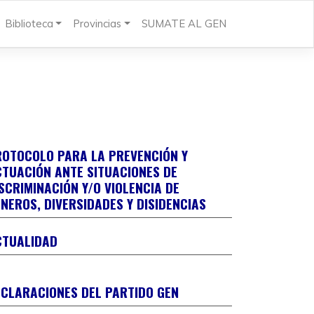
Biblioteca
Provincias
SUMATE AL GEN
ROTOCOLO PARA LA PREVENCIÓN Y
TUACIÓN ANTE SITUACIONES DE
rotocolo para la prevención y actuación ante
SCRIMINACIÓN Y/O VIOLENCIA DE
ituaciones de discriminación y/o violencia de
NEROS, DIVERSIDADES Y DISIDENCIAS
éneros, diversidades y disidencias
Encuentro Federa
espuesta de Margarita Stolbizer al falso relato
CTUALIDAD
automática de s
e CFK
el registro de su
RENTE A LA INCERTIDUMBRE Y LA ANGUSTIA
¡Es oficial! EL
CLARACIONES DEL PARTIDO GEN
OCIAL, LA POLITICA DEBE REACCIONAR
POR EL CAMBI