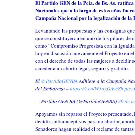
E
l Partido GEN de la Pcia. de Bs. As. ratific
Nacionales que a lo largo de estos años fuer
Campaña Nacional por la legalización de la 
Levantando las propuestas y las consignas que
que se constituyeron en uno de los pilares de n
como “Compromiso Progresista con la Igualda
Por un país federal y solidario: el GEN 
hoy en discusión nuevamente el Proyecto en 
asistencia y recursos para Corrientes y
con el derecho de todas las mujeres a decidir 
Humedales.
acceder a un aborto legal, seguro y gratuito.
Mónica Peralta y Antonio Bonfatti se r
para seguir construyendo las bases de
El
@PartidoGENBA
Adhiere a la Campaña Naci
espacio Progresista
del Embarazo –
https://t.co/W5oyQAyeZb
pic.
— Partido GEN BA (@PartidoGENBA)
29 de m
Apoyamos sin reparos el Proyecto presentado,
decidir, anticonceptivos para no abortar, abor
Senadores hagan realidad el reclamo de tantas 