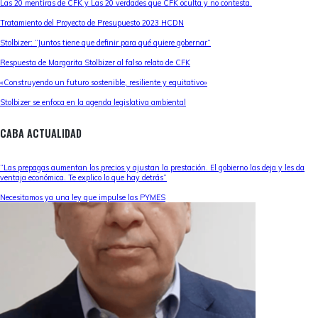
Las 20 mentiras de CFK y Las 20 verdades que CFK oculta y no contesta.
Tratamiento del Proyecto de Presupuesto 2023 HCDN
Stolbizer: “Juntos tiene que definir para qué quiere gobernar”
Respuesta de Margarita Stolbizer al falso relato de CFK
«Construyendo un futuro sostenible, resiliente y equitativo»
Stolbizer se enfoca en la agenda legislativa ambiental
CABA ACTUALIDAD
“Las prepagas aumentan los precios y ajustan la prestación. El gobierno las deja y les da
ventaja económica. Te explico lo que hay detrás”
Necesitamos ya una ley que impulse las PYMES