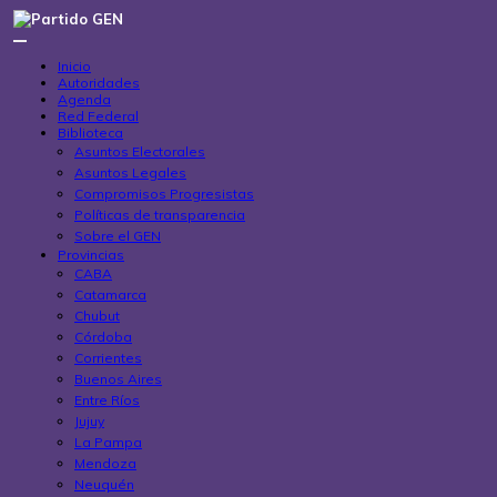
Saltar
al
contenido
Inicio
Autoridades
Agenda
Red Federal
Biblioteca
Asuntos Electorales
Asuntos Legales
Compromisos Progresistas
Políticas de transparencia
Sobre el GEN
Provincias
CABA
Catamarca
Chubut
Córdoba
Corrientes
Buenos Aires
Entre Ríos
Jujuy
La Pampa
Mendoza
Neuquén