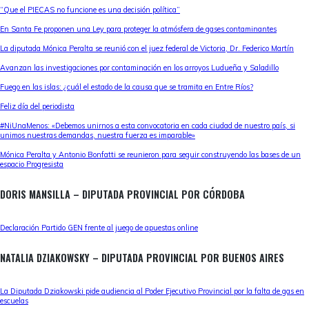
“Que el PIECAS no funcione es una decisión política”
En Santa Fe proponen una Ley para proteger la atmósfera de gases contaminantes
La diputada Mónica Peralta se reunió con el juez federal de Victoria, Dr. Federico Martín
Avanzan las investigaciones por contaminación en los arroyos Ludueña y Saladillo
Fuego en las islas: ¿cuál el estado de la causa que se tramita en Entre Ríos?
Feliz día del periodista
#NiUnaMenos: «Debemos unirnos a esta convocatoria en cada ciudad de nuestro país, si
unimos nuestras demandas, nuestra fuerza es imparable»
Mónica Peralta y Antonio Bonfatti se reunieron para seguir construyendo las bases de un
espacio Progresista
DORIS MANSILLA – DIPUTADA PROVINCIAL POR CÓRDOBA
Declaración Partido GEN frente al juego de apuestas online
NATALIA DZIAKOWSKY – DIPUTADA PROVINCIAL POR BUENOS AIRES
La Diputada Dziakowski pide audiencia al Poder Ejecutivo Provincial por la falta de gas en
escuelas