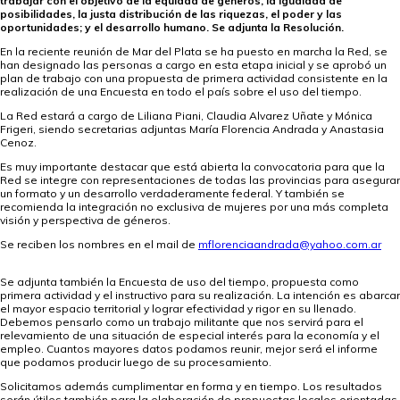
trabajar con el objetivo de la equidad de géneros, la igualdad de
posibilidades, la justa distribución de las riquezas, el poder y las
oportunidades; y el desarrollo humano. Se adjunta la Resolución.
En la reciente reunión de Mar del Plata se ha puesto en marcha la Red, se
han designado las personas a cargo en esta etapa inicial y se aprobó un
plan de trabajo con una propuesta de primera actividad consistente en la
realización de una Encuesta en todo el país sobre el uso del tiempo.
La Red estará a cargo de Liliana Piani, Claudia Alvarez Uñate y Mónica
Frigeri, siendo secretarias adjuntas María Florencia Andrada y Anastasia
Cenoz.
Es muy importante destacar que está abierta la convocatoria para que la
Red se integre con representaciones de todas las provincias para asegurar
un formato y un desarrollo verdaderamente federal. Y también se
recomienda la integración no exclusiva de mujeres por una más completa
visión y perspectiva de géneros.
Se reciben los nombres en el mail de
mflorenciaandrada@yahoo.com.ar
Se adjunta también la Encuesta de uso del tiempo, propuesta como
primera actividad y el instructivo para su realización. La intención es abarcar
el mayor espacio territorial y lograr efectividad y rigor en su llenado.
Debemos pensarlo como un trabajo militante que nos servirá para el
relevamiento de una situación de especial interés para la economía y el
empleo. Cuantos mayores datos podamos reunir, mejor será el informe
que podamos producir luego de su procesamiento.
Solicitamos además cumplimentar en forma y en tiempo. Los resultados
serán útiles también para la elaboración de propuestas locales orientadas