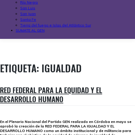
Río Negro
San Luis
San Juan
Santa Fe
Tierra del fuego e Islas del Atlántico Sur
SUMATE AL GEN
ETIQUETA:
IGUALDAD
RED FEDERAL PARA LA EQUIDAD Y EL
DESARROLLO HUMANO
E
n el Plenario Nacional del Partido GEN realizado en Córdoba en mayo se
aprobó la creación de la RED FEDERAL PARA LA IGUALDAD Y EL
DESARROLLO HUMANO como un ámbito institucional y de militancia para