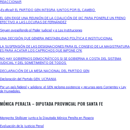
REACCIONAR
¡Es oficial! EL PARTIDO GEN INTEGRA JUNTOS POR EL CAMBIO
EL GEN EXIGE UNA REUNIÓN DE LA COALICIÓN DE JXC PARA PONERLE UN FRENO
EFECTIVO A LAS LOCURAS DE FERNÁNDEZ
Siguen avasallando al Poder Judicial y a Las Instituciones
UNA DECISIÓN QUE GENERA INESTABILIDAD POLÍTICA E INSTITUCIONAL
LA SUSPENSIÓN DE LAS DESIGNACIONES PARA EL CONSEJO DE LA MAGISTRATURA
ES PARA ACATAR LOS CAPRICHOS QUE IMPONE CFK
NO HAY GOBIERNOS DEMOCRÁTICOS SI SE GOBIERNA A COSTA DEL SISTEMA
JUDICIAL Y DEL SOMETIMIENTO DE TODOS
DECLARACIÓN DE LA MESA NACIONAL DEL PARTIDO GEN
Declaración del Partido GEN: UCRANIA
Por un país federal y solidario: el GEN reclama asistencia y recursos para Corrientes y Ley
de Humedales.
MÓNICA PERALTA – DIPUTADA PROVINCIAL POR SANTA FE
Margarita Stolbizer junto a la Diputada Mónica Peralta en Rosario
Evaluación de la Justicia Penal