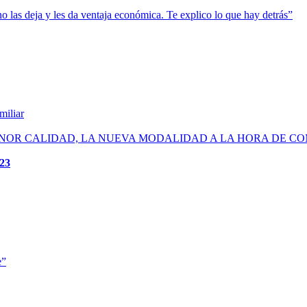
o las deja y les da ventaja económica. Te explico lo que hay detrás”
miliar
ENOR CALIDAD, LA NUEVA MODALIDAD A LA HORA DE C
23
e”