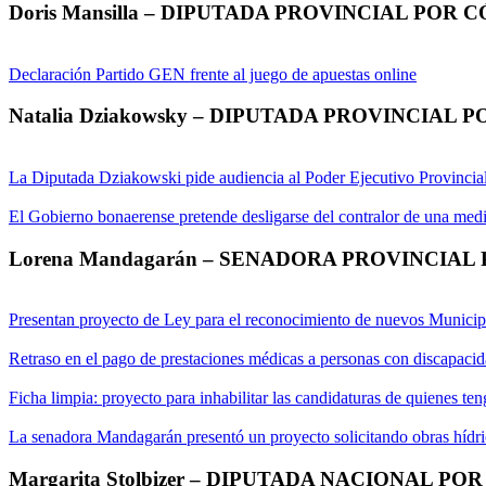
Doris Mansilla – DIPUTADA PROVINCIAL POR
Declaración Partido GEN frente al juego de apuestas online
Natalia Dziakowsky – DIPUTADA PROVINCIAL 
La Diputada Dziakowski pide audiencia al Poder Ejecutivo Provincial 
El Gobierno bonaerense pretende desligarse del contralor de una medi
Lorena Mandagarán – SENADORA PROVINCIAL
Presentan proyecto de Ley para el reconocimiento de nuevos Municip
Retraso en el pago de prestaciones médicas a personas con discapaci
Ficha limpia: proyecto para inhabilitar las candidaturas de quienes te
La senadora Mandagarán presentó un proyecto solicitando obras hídric
Margarita Stolbizer – DIPUTADA NACIONAL PO