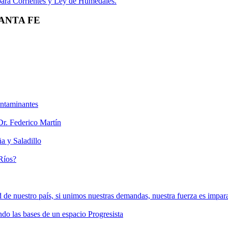
 para Corrientes y Ley de Humedales.
SANTA FE
ontaminantes
 Dr. Federico Martín
a y Saladillo
 Ríos?
e nuestro país, si unimos nuestras demandas, nuestra fuerza es impar
do las bases de un espacio Progresista