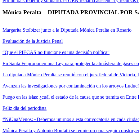
Por un país federal y solidario: el GEN reclama asistencia y recursos
Mónica Peralta – DIPUTADA PROVINCIAL POR 
Margarita Stolbizer junto a la Diputada Mónica Peralta en Rosario
Evaluación de la Justicia Penal
“Que el PIECAS no funcione es una decisión política”
En Santa Fe proponen una Ley para proteger la atmósfera de gases c
La diputada Mónica Peralta se reunió con el juez federal de Victoria,
Avanzan las investigaciones por contaminación en los arroyos Ludueñ
Fuego en las islas: ¿cuál el estado de la causa que se tramita en Entre
Feliz día del periodista
#NiUnaMenos: «Debemos unirnos a esta convocatoria en cada ciudad d
Mónica Peralta y Antonio Bonfatti se reunieron para seguir construyen