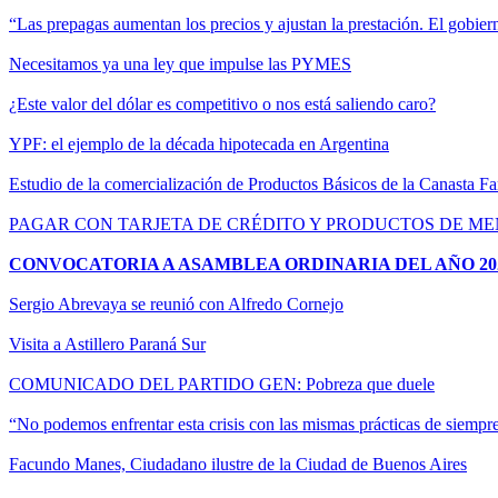
“Las prepagas aumentan los precios y ajustan la prestación. El gobiern
Necesitamos ya una ley que impulse las PYMES
¿Este valor del dólar es competitivo o nos está saliendo caro?
YPF: el ejemplo de la década hipotecada en Argentina
Estudio de la comercialización de Productos Básicos de la Canasta Fa
PAGAR CON TARJETA DE CRÉDITO Y PRODUCTOS DE M
CONVOCATORIA A ASAMBLEA ORDINARIA DEL AÑO 20
Sergio Abrevaya se reunió con Alfredo Cornejo
Visita a Astillero Paraná Sur
COMUNICADO DEL PARTIDO GEN: Pobreza que duele
“No podemos enfrentar esta crisis con las mismas prácticas de siempr
Facundo Manes, Ciudadano ilustre de la Ciudad de Buenos Aires